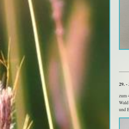
29. -
zum 4
Wald 
und B